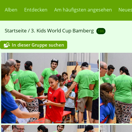
Alben
Entdecken
Am häufigsten angesehen
Neues
Startseite
/
3. Kids World Cup Bamberg
186
In dieser Gruppe suchen